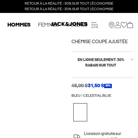
RETOUR À LA RÉALITÉ: -30% SUR TOUT | ÉCONOMISE
RETOUR À LA RÉALITÉ: -30% SUR TOUT | ÉCONOMISE
HOMMES
FEMMES
SOLDES
CHEMISE COUPE AJUSTÉE
EN LIGNE SEULEMENT: 30%
RABAIS SUR TOUT
45,00 $
31,50 $
30%
BLEU / CELESTIAL BLUE
Livraison gratuite sur