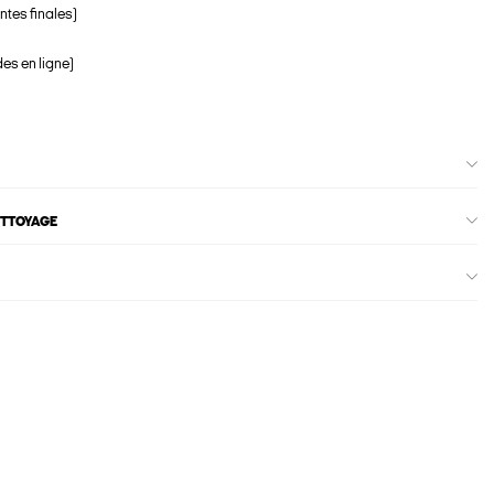
ntes finales)
s en ligne)
ETTOYAGE