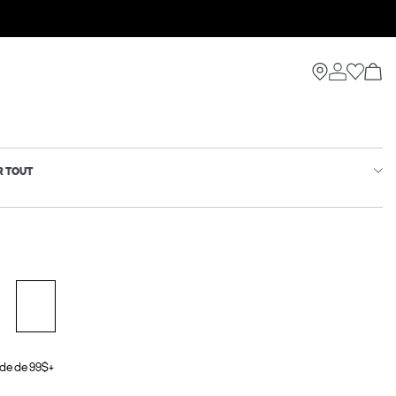
R TOUT
de de 99$+