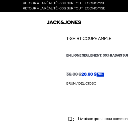
RETOUR À LA RÉALITÉ: -30% SUR TOUT | ÉCONOMISE
RETOUR À LA RÉALITÉ: -30% SUR TOUT | ÉCONOMISE
T-SHIRT COUPE AMPLE
EN LIGNE SEULEMENT: 30% RABAIS SU
38,00 $
26,60 $
30%
BRUN / DELICIOSO
Livraison gratuite sur comman