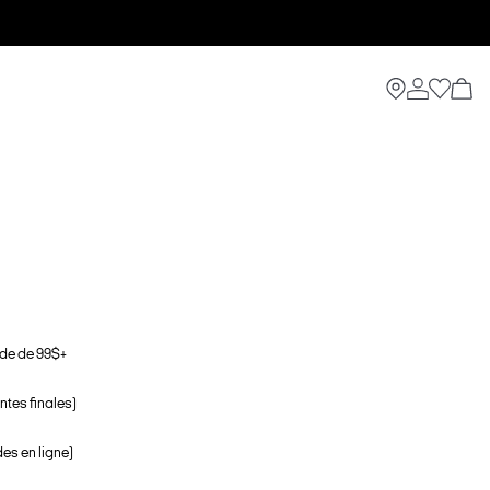
de de 99$+
ntes finales)
s en ligne)