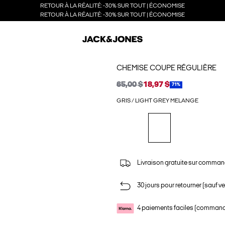
RETOUR À LA RÉALITÉ: -30% SUR TOUT | ÉCONOMISE
RETOUR À LA RÉALITÉ: -30% SUR TOUT | ÉCONOMISE
CHEMISE COUPE RÉGULIÈRE
65,00 $
18,97 $
71%
GRIS / LIGHT GREY MELANGE
Livraison gratuite sur comman
30 jours pour retourner (sauf ve
4 paiements faciles (commande