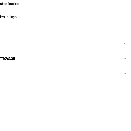
ntes finales)
s en ligne)
ETTOYAGE