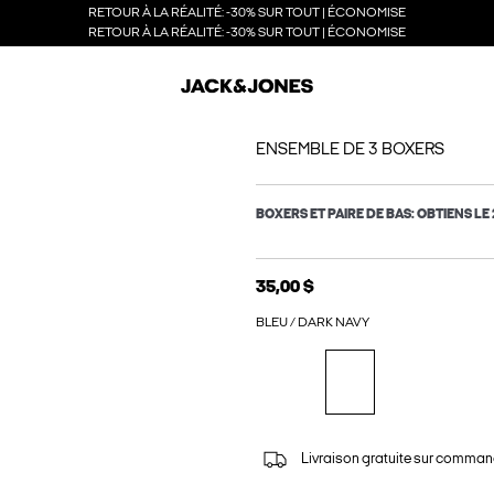
RETOUR À LA RÉALITÉ: -30% SUR TOUT | ÉCONOMISE
RETOUR À LA RÉALITÉ: -30% SUR TOUT | ÉCONOMISE
ENSEMBLE DE 3 BOXERS
BOXERS ET PAIRE DE BAS: OBTIENS LE 
35,00 $
BLEU / DARK NAVY
Livraison gratuite sur comman