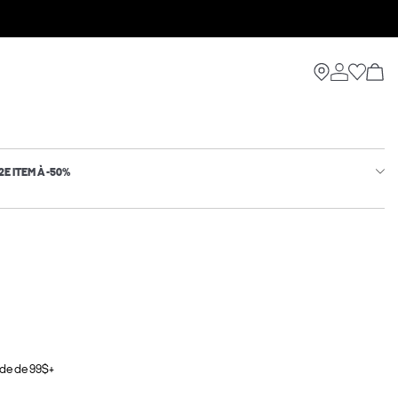
2E ITEM À -50%
de de 99$+