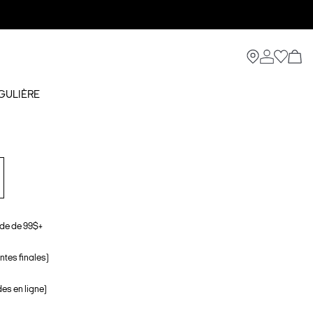
GULIÈRE
de de 99$+
ntes finales)
s en ligne)