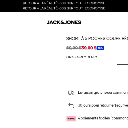
RETOUR À LA RÉALITÉ: -30% SUR TOUT | ÉCONOMISE
RETOUR À LA RÉALITÉ: -30% SUR TOUT | ÉCONOMISE
SHORT À 5 POCHES COUPE RÉ
60,00 $
39,00 $
35%
GRIS / GREY DENIM
Livraison gratuite sur comman
30 jours pour retourner (sauf ve
4 paiements faciles (commande