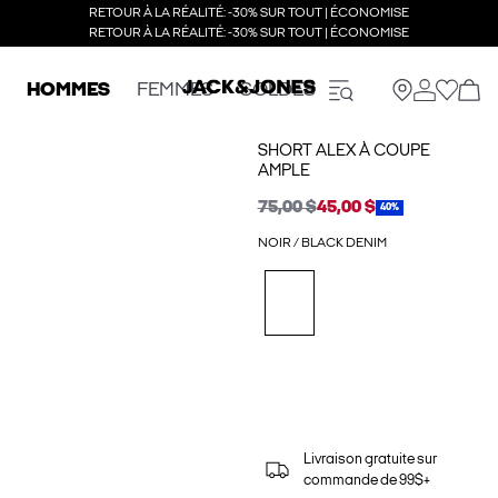
RETOUR À LA RÉALITÉ: -30% SUR TOUT | ÉCONOMISE
RETOUR À LA RÉALITÉ: -30% SUR TOUT | ÉCONOMISE
HOMMES
FEMMES
SOLDES
SHORT ALEX À COUPE
AMPLE
75,00 $
45,00 $
40%
NOIR / BLACK DENIM
Livraison gratuite sur
commande de 99$+