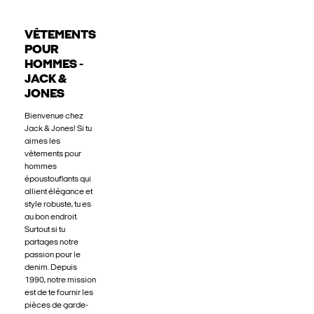
VÊTEMENTS
POUR
HOMMES -
JACK &
JONES
Bienvenue chez
Jack & Jones! Si tu
aimes les
vêtements pour
hommes
époustouflants qui
allient élégance et
style robuste, tu es
au bon endroit.
Surtout si tu
partages notre
passion pour le
denim. Depuis
1990, notre mission
est de te fournir les
pièces de garde-