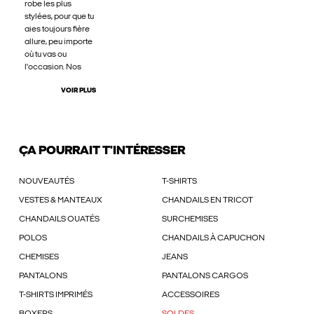
robe les plus
stylées, pour que tu
aies toujours fière
allure, peu importe
où tu vas ou
l'occasion. Nos
VOIR PLUS
ÇA POURRAIT T'INTÉRESSER
NOUVEAUTÉS
T-SHIRTS
VESTES & MANTEAUX
CHANDAILS EN TRICOT
CHANDAILS OUATÉS
SURCHEMISES
POLOS
CHANDAILS À CAPUCHON
CHEMISES
JEANS
PANTALONS
PANTALONS CARGOS
T-SHIRTS IMPRIMÉS
ACCESSOIRES