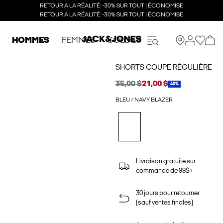
RETOUR À LA RÉALITÉ: -30% SUR TOUT | ÉCONOMISE
RETOUR À LA RÉALITÉ: -30% SUR TOUT | ÉCONOMISE
HOMMES
FEMMES
SOLDES
SHORTS COUPE RÉGULIÈRE
35,00 $
21,00 $
40%
BLEU / NAVY BLAZER
Livraison gratuite sur
commande de 99$+
30 jours pour retourner
(sauf ventes finales)