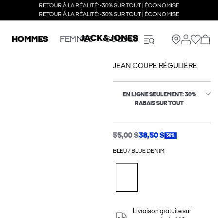
RETOUR À LA RÉALITÉ: -30% SUR TOUT | ÉCONOMISE
RETOUR À LA RÉALITÉ: -30% SUR TOUT | ÉCONOMISE
HOMMES
FEMMES
SOLDES
JEAN COUPE RÉGULIÈRE
EN LIGNE SEULEMENT: 30%
RABAIS SUR TOUT
55,00 $
38,50 $
30%
BLEU / BLUE DENIM
Livraison gratuite sur