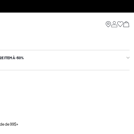
2E ITEM À -50%
de de 99$+