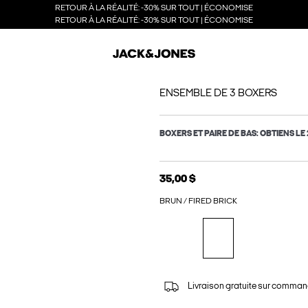
RETOUR À LA RÉALITÉ: -30% SUR TOUT | ÉCONOMISE
RETOUR À LA RÉALITÉ: -30% SUR TOUT | ÉCONOMISE
ENSEMBLE DE 3 BOXERS
BOXERS ET PAIRE DE BAS: OBTIENS LE 
35,00 $
BRUN / FIRED BRICK
Livraison gratuite sur comman