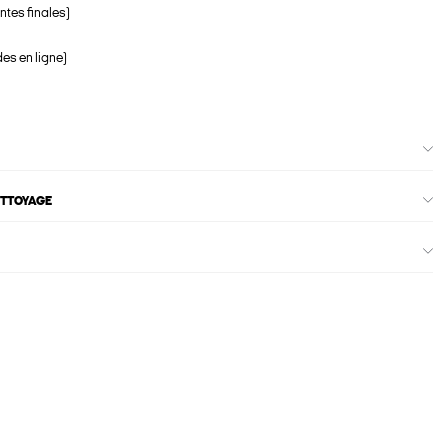
ntes finales)
s en ligne)
ETTOYAGE