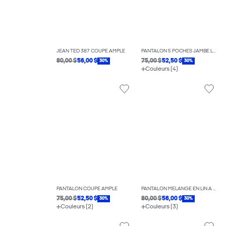
JEAN TED 387 COUPE AMPLE
PANTALON 5 POCHES JAMBE LARGE
80,00 $
56,00 $
75,00 $
52,50 $
30%
30%
Couleurs (4)
PANTALON COUPE AMPLE
PANTALON MÉLANGE EN LIN À COUPE DÉCONTRACTÉE
75,00 $
52,50 $
80,00 $
56,00 $
30%
30%
Couleurs (2)
Couleurs (3)