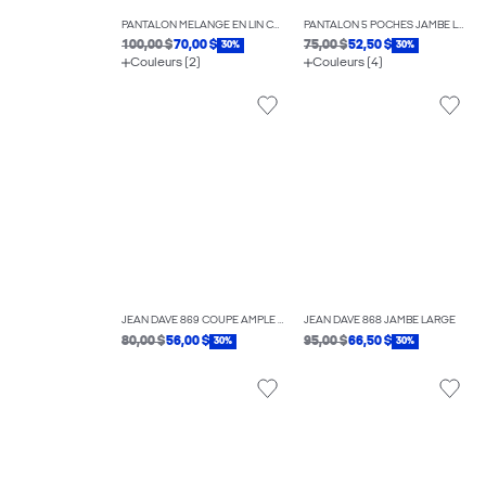
PANTALON MÉLANGE EN LIN COUPE AMPLE
PANTALON 5 POCHES JAMBE LARGE
100,00 $
70,00 $
75,00 $
52,50 $
30%
30%
Couleurs (2)
Couleurs (4)
JEAN DAVE 869 COUPE AMPLE À TAILLE HAUTE
JEAN DAVE 868 JAMBE LARGE
80,00 $
56,00 $
95,00 $
66,50 $
30%
30%