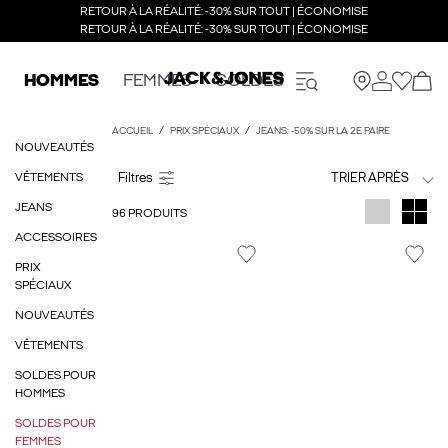
RETOUR À LA RÉALITÉ: -30% SUR TOUT | ÉCONOMISE
RETOUR À LA RÉALITÉ: -30% SUR TOUT | ÉCONOMISE
HOMMES
FEMMES
SOLDES
ACCUEIL
PRIX SPÉCIAUX
JEANS: -50% SUR LA 2E PAIRE
NOUVEAUTÉS
VÊTEMENTS
TRIER APRÈS
JEANS
96 PRODUITS
ACCESSOIRES
PRIX
SPÉCIAUX
NOUVEAUTÉS
VÊTEMENTS
SOLDES POUR
HOMMES
SOLDES POUR
FEMMES