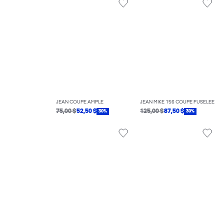
JEAN COUPE AMPLE
JEAN MIKE 156 COUPE FUSELÉE
75,00 $
52,50 $
125,00 $
87,50 $
30%
30%