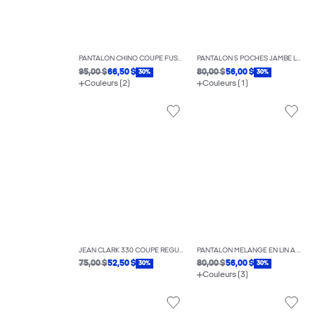
PANTALON CHINO COUPE FUSELÉE
PANTALON 5 POCHES JAMBE LARGE
95,00 $
66,50 $
80,00 $
56,00 $
30%
30%
Couleurs (2)
Couleurs (1)
JEAN CLARK 330 COUPE RÉGULIÈRE
PANTALON MÉLANGE EN LIN À COUPE DÉCONTRACTÉE
75,00 $
52,50 $
80,00 $
56,00 $
30%
30%
Couleurs (3)