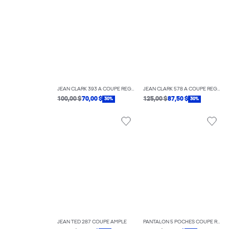
JEAN CLARK 393 À COUPE RÉGULIÈRE
JEAN CLARK 578 À COUPE RÉGULIÈRE
100,00 $
70,00 $
125,00 $
87,50 $
30%
30%
JEAN TED 287 COUPE AMPLE
PANTALON 5 POCHES COUPE RÉGULIÈRE