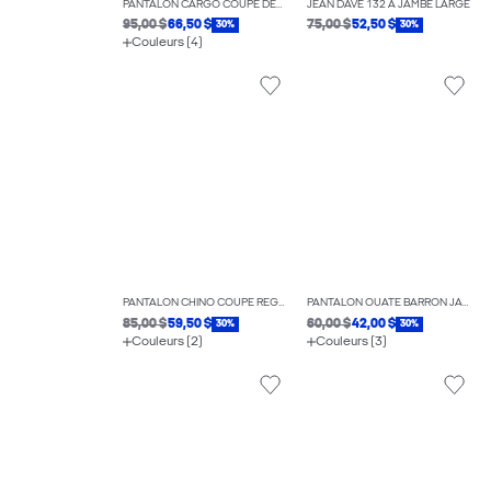
PANTALON CARGO COUPE DÉCONTRACTÉE
JEAN DAVE 132 À JAMBE LARGE
95,00 $
66,50 $
75,00 $
52,50 $
30%
30%
Couleurs (4)
PANTALON CHINO COUPE RÉGULIÈRE
PANTALON OUATÉ BARRON JAMBE LARGE
85,00 $
59,50 $
60,00 $
42,00 $
30%
30%
Couleurs (2)
Couleurs (3)