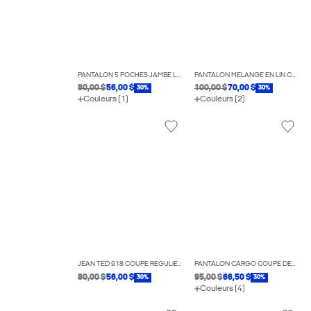
PANTALON 5 POCHES JAMBE LARGE
PANTALON MÉLANGE EN LIN COUPE AMPLE
80,00 $
56,00 $
100,00 $
70,00 $
30%
30%
Couleurs (1)
Couleurs (2)
JEAN TED 918 COUPE RÉGULIÈRE
PANTALON CARGO COUPE DÉCONTRACTÉE
80,00 $
56,00 $
95,00 $
66,50 $
30%
30%
Couleurs (4)