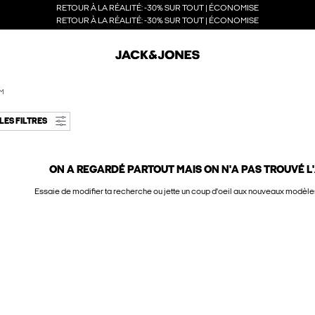
RETOUR À LA RÉALITÉ: -30% SUR TOUT | ÉCONOMISE
RETOUR À LA RÉALITÉ: -30% SUR TOUT | ÉCONOMISE
M
LES FILTRES
ON A REGARDÉ PARTOUT MAIS ON N'A PAS TROUVÉ L'
Essaie de modifier ta recherche ou jette un coup d'oeil aux nouveaux modèles