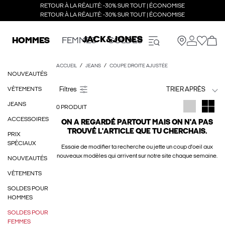
RETOUR À LA RÉALITÉ: -30% SUR TOUT | ÉCONOMISE
RETOUR À LA RÉALITÉ: -30% SUR TOUT | ÉCONOMISE
HOMMES
FEMMES
SOLDES
ACCUEIL
JEANS
COUPE DROITE AJUSTÉE
NOUVEAUTÉS
VÊTEMENTS
TRIER APRÈS
JEANS
0 PRODUIT
ACCESSOIRES
ON A REGARDÉ PARTOUT MAIS ON N'A PAS
TROUVÉ L'ARTICLE QUE TU CHERCHAIS.
PRIX
SPÉCIAUX
Essaie de modifier ta recherche ou jette un coup d'oeil aux
nouveaux modèles qui arrivent sur notre site chaque semaine.
NOUVEAUTÉS
VÊTEMENTS
SOLDES POUR
HOMMES
SOLDES POUR
FEMMES