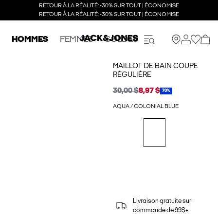
RETOUR À LA RÉALITÉ: -30% SUR TOUT | ÉCONOMISE
RETOUR À LA RÉALITÉ: -30% SUR TOUT | ÉCONOMISE
HOMMES
FEMMES
SOLDES
MAILLOT DE BAIN COUPE
RÉGULIÈRE
30,00 $
8,97 $
70%
AQUA / COLONIAL BLUE
Livraison gratuite sur
commande de 99$+