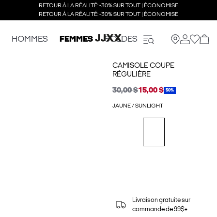
RETOUR À LA RÉALITÉ: -30% SUR TOUT | ÉCONOMISE
RETOUR À LA RÉALITÉ: -30% SUR TOUT | ÉCONOMISE
HOMMES
FEMMES
SOLDES
CAMISOLE COUPE
RÉGULIÈRE
30,00 $
15,00 $
50%
JAUNE / SUNLIGHT
Livraison gratuite sur
commande de 99$+