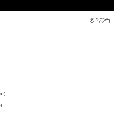
ale)
s)